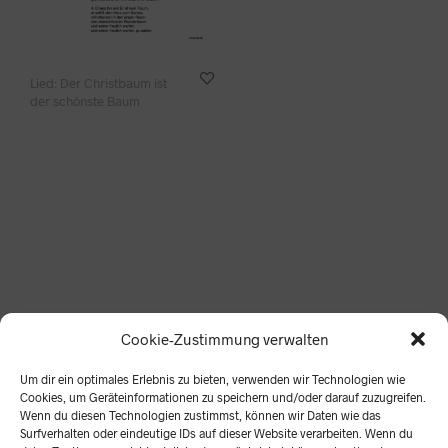
Lied: Der Christbaum ist
der schönste Baum
Lieder sind nichts wert, wenn sie nicht gesungen werden!
Cookie-Zustimmung verwalten
Alle hier aufgeführten Lieder und Materialien stellen wir
für den privaten und unterrichtlichen Gebrauch gerne zur
Um dir ein optimales Erlebnis zu bieten, verwenden wir Technologien wie
Verfügung.
Cookies, um Geräteinformationen zu speichern und/oder darauf zuzugreifen.
Wenn du diesen Technologien zustimmst, können wir Daten wie das
Zur kommerziellen Nutzung ist eine schriftliche
Surfverhalten oder eindeutige IDs auf dieser Website verarbeiten. Wenn du