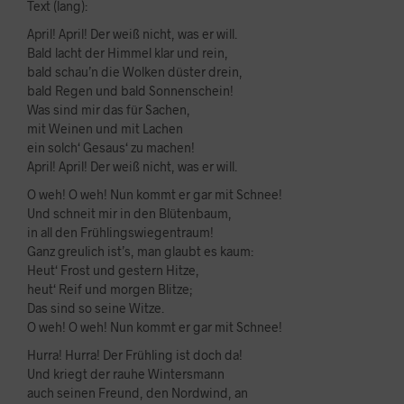
Text (lang):
April! April! Der weiß nicht, was er will.
Bald lacht der Himmel klar und rein,
bald schau’n die Wolken düster drein,
bald Regen und bald Sonnenschein!
Was sind mir das für Sachen,
mit Weinen und mit Lachen
ein solch‘ Gesaus‘ zu machen!
April! April! Der weiß nicht, was er will.
O weh! O weh! Nun kommt er gar mit Schnee!
Und schneit mir in den Blütenbaum,
in all den Frühlingswiegentraum!
Ganz greulich ist’s, man glaubt es kaum:
Heut‘ Frost und gestern Hitze,
heut‘ Reif und morgen Blitze;
Das sind so seine Witze.
O weh! O weh! Nun kommt er gar mit Schnee!
Hurra! Hurra! Der Frühling ist doch da!
Und kriegt der rauhe Wintersmann
auch seinen Freund, den Nordwind, an