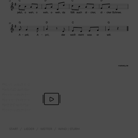
START
/
LIEDER
/
WETTER
/
WIND | STURM