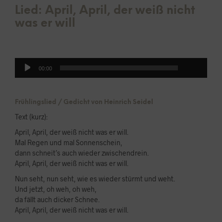
Lied: April, April, der weiß nicht
was er will
00:00
Audio-
00:00
Player
Frühlingslied / Gedicht von Heinrich Seidel
Text (kurz):
April, April, der weiß nicht was er will.
Mal Regen und mal Sonnenschein,
dann schneit’s auch wieder zwischendrein.
April, April, der weiß nicht was er will.
Nun seht, nun seht, wie es wieder stürmt und weht.
Und jetzt, oh weh, oh weh,
da fällt auch dicker Schnee.
April, April, der weiß nicht was er will.