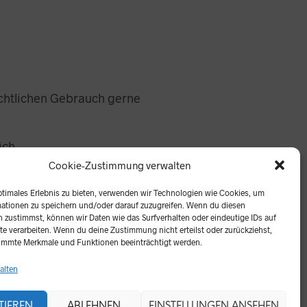
richtlichen Gebrauch gerne
ich.
Cookie-Zustimmung verwalten
ptimales Erlebnis zu bieten, verwenden wir Technologien wie Cookies, um
ationen zu speichern und/oder darauf zuzugreifen. Wenn du diesen
 zustimmst, können wir Daten wie das Surfverhalten oder eindeutige IDs auf
te verarbeiten. Wenn du deine Zustimmung nicht erteilst oder zurückziehst,
immte Merkmale und Funktionen beeinträchtigt werden.
alten
TIEREN
ABLEHNEN
EINSTELLUNGEN ANSEHEN