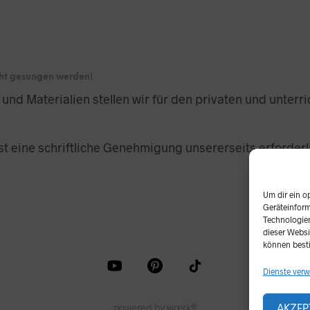
icht gesungen werden!
r und Materialien stellen wir für den privaten und unter
t eine schriftliche Genehmigung unsererseits erforderl
Um dir ein o
Geräteinform
Technologien
dieser Websi
können best
Dienste verw
powered by wœrk®
AKZEP