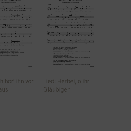
ch hör‘ ihn vor
Lied: Herbei, o ihr
aus
Gläubigen