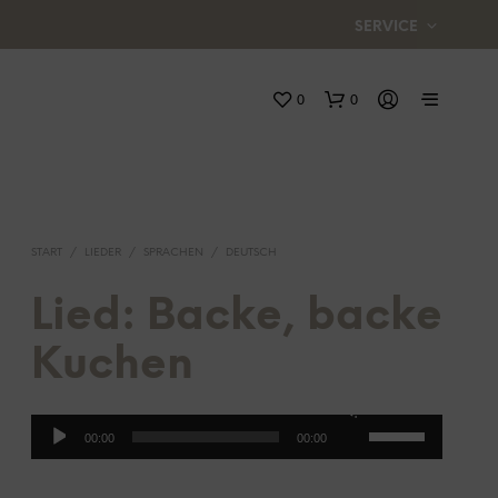
SERVICE
0
0
START
/
LIEDER
/
SPRACHEN
/
DEUTSCH
Lied: Backe, backe
Kuchen
E
S
B
Audio-
Pfeiltasten
E
00:00
00:00
F
Player
Hoch/Runter
I
benutzen,
N