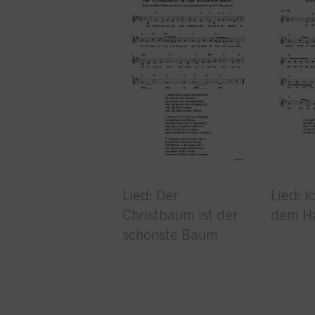
Lied: Der
Lied: I
Christbaum ist der
dem H
schönste Baum