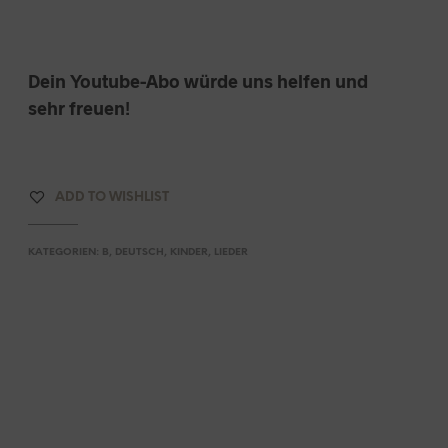
A
R
E
N
Dein Youtube-Abo würde uns helfen und
K
O
sehr freuen!
R
B
.
ADD TO WISHLIST
KATEGORIEN:
B
,
DEUTSCH
,
KINDER
,
LIEDER