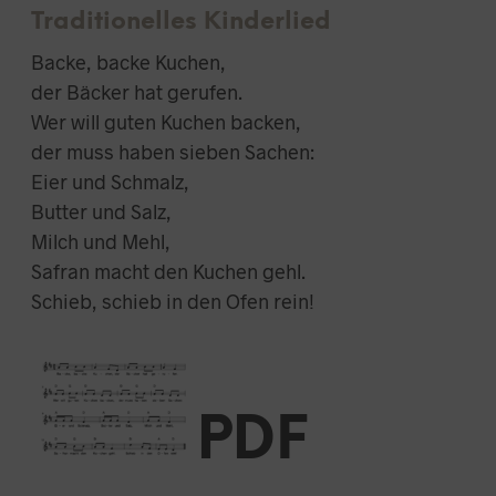
um
D
Traditionelles Kinderlied
die
E
N
Backe, backe Kuchen,
Lautstärke
S
zu
der Bäcker hat gerufen.
I
regeln.
Wer will guten Kuchen backen,
C
H
der muss haben sieben Sachen:
K
Eier und Schmalz,
E
I
Butter und Salz,
N
Milch und Mehl,
E
Safran macht den Kuchen gehl.
P
R
Schieb, schieb in den Ofen rein!
O
D
U
K
T
E
PDF
I
M
W