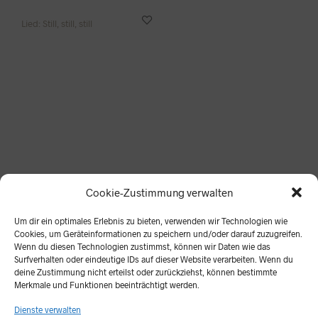
Lied: Still, still, still
Lieder sind nichts wert, wenn sie nicht gesungen werden!
Cookie-Zustimmung verwalten
Alle hier aufgeführten Lieder und Materialien stellen wir
für den privaten und unterrichtlichen Gebrauch gerne zur
Um dir ein optimales Erlebnis zu bieten, verwenden wir Technologien wie
Verfügung.
Cookies, um Geräteinformationen zu speichern und/oder darauf zuzugreifen.
Wenn du diesen Technologien zustimmst, können wir Daten wie das
Zur kommerziellen Nutzung ist eine schriftliche
Surfverhalten oder eindeutige IDs auf dieser Website verarbeiten. Wenn du
deine Zustimmung nicht erteilst oder zurückziehst, können bestimmte
Genehmigung unsererseits erforderlich.
Merkmale und Funktionen beeinträchtigt werden.
Dienste verwalten