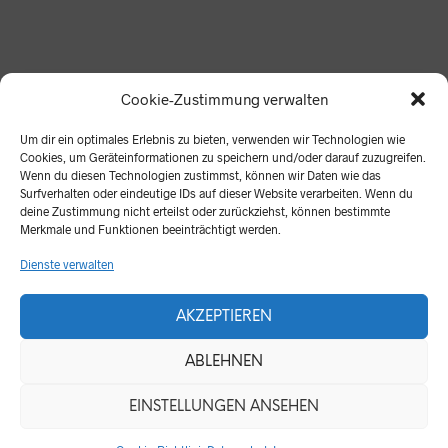
Lieder sind nichts wert, wenn sie nicht gesungen werden!
Cookie-Zustimmung verwalten
Alle hier aufgeführten Lieder und Materialien stellen wir
für den privaten und unterrichtlichen Gebrauch gerne zur
Um dir ein optimales Erlebnis zu bieten, verwenden wir Technologien wie
Verfügung.
Cookies, um Geräteinformationen zu speichern und/oder darauf zuzugreifen.
Wenn du diesen Technologien zustimmst, können wir Daten wie das
Zur kommerziellen Nutzung ist eine schriftliche
Surfverhalten oder eindeutige IDs auf dieser Website verarbeiten. Wenn du
deine Zustimmung nicht erteilst oder zurückziehst, können bestimmte
Genehmigung unsererseits erforderlich.
Merkmale und Funktionen beeinträchtigt werden.
Dienste verwalten
AKZEPTIEREN
ABLEHNEN
EINSTELLUNGEN ANSEHEN
powered by wœrk®