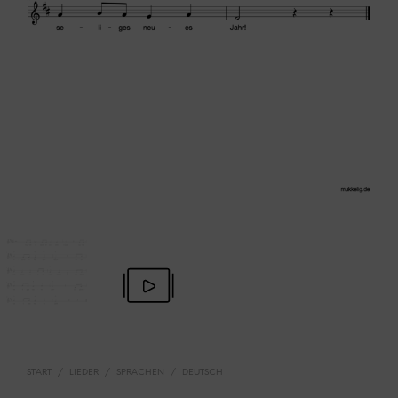
START
/
LIEDER
/
SPRACHEN
/
DEUTSCH