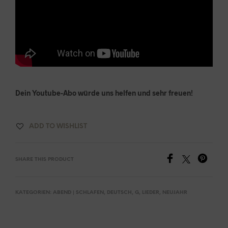
Dein Youtube-Abo würde uns helfen und sehr freuen!
ADD TO WISHLIST
SHARE THIS PRODUCT
KATEGORIEN:
ABEND | SCHLAFEN
,
DEUTSCH
,
G
,
LIEDER
,
NEUJAHR