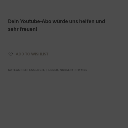
A
R
E
N
Dein Youtube-Abo würde uns helfen und
K
sehr freuen!
O
R
B
.
ADD TO WISHLIST
KATEGORIEN:
ENGLISCH
,
I
,
LIEDER
,
NURSERY RHYMES