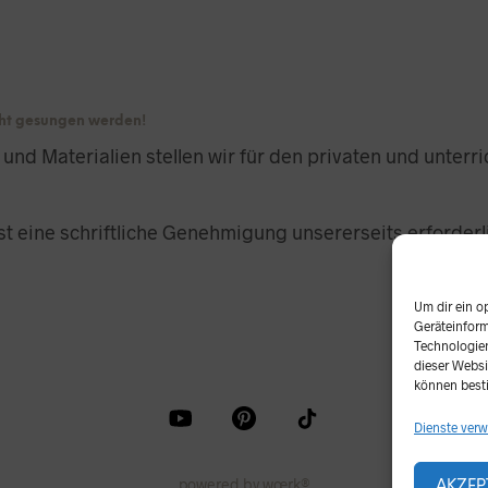
icht gesungen werden!
r und Materialien stellen wir für den privaten und unter
t eine schriftliche Genehmigung unsererseits erforderl
Um dir ein o
Geräteinform
Technologien
dieser Websi
können best
Dienste verw
powered by wœrk®
AKZEP