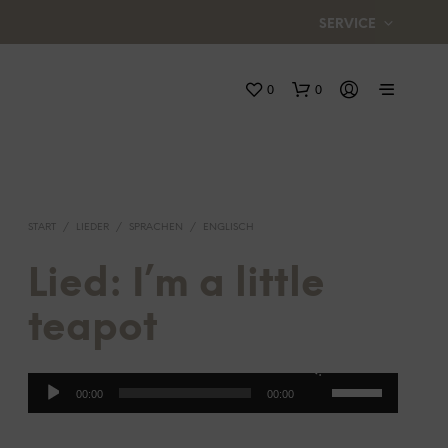
SERVICE
0
0
START
/
LIEDER
/
SPRACHEN
/
ENGLISCH
Lied: I’m a little
teapot
E
S
B
Audio-
Pfeiltasten
E
00:00
00:00
F
Player
Hoch/Runter
I
benutzen,
N