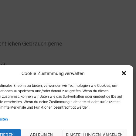
richtlichen Gebrauch gerne
ich.
Cookie-Zustimmung verwalten
ptimales Erlebnis zu bieten, verwenden wir Technologien wie Cookies, um
ationen zu speichern und/oder darauf zuzugreifen. Wenn du diesen
 zustimmst, können wir Daten wie das Surfverhalten oder eindeutige IDs auf
te verarbeiten. Wenn du deine Zustimmung nicht erteilst oder zurückziehst,
immte Merkmale und Funktionen beeinträchtigt werden.
alten
TIEREN
ABLEHNEN
EINSTELLUNGEN ANSEHEN