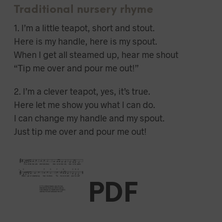
um
D
Traditional nursery rhyme
die
E
N
1. I’m a little teapot, short and stout.
Lautstärke
S
zu
Here is my handle, here is my spout.
I
regeln.
When I get all steamed up, hear me shout
C
H
“Tip me over and pour me out!”
K
E
2. I’m a clever teapot, yes, it’s true.
I
N
Here let me show you what I can do.
E
I can change my handle and my spout.
P
R
Just tip me over and pour me out!
O
D
U
K
T
PDF
E
I
M
W