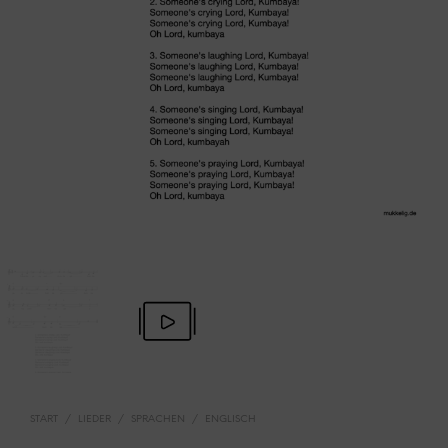
START
/
LIEDER
/
SPRACHEN
/
ENGLISCH