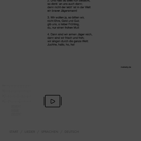
START
/
LIEDER
/
SPRACHEN
/
DEUTSCH