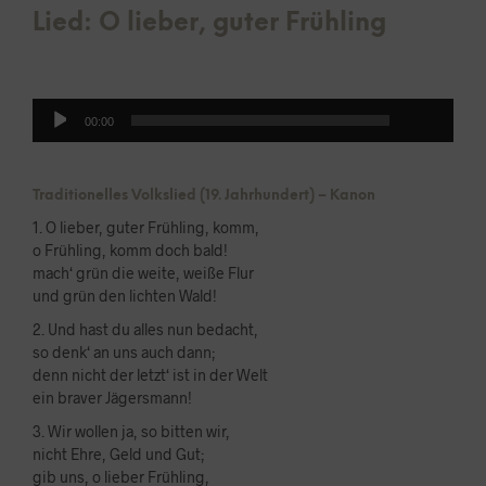
Lied: O lieber, guter Frühling
00:00
Audio-
00:00
Player
Traditionelles Volkslied (19. Jahrhundert) – Kanon
1. O lieber, guter Frühling, komm,
o Frühling, komm doch bald!
mach‘ grün die weite, weiße Flur
und grün den lichten Wald!
2. Und hast du alles nun bedacht,
so denk‘ an uns auch dann;
denn nicht der letzt‘ ist in der Welt
ein braver Jägersmann!
3. Wir wollen ja, so bitten wir,
nicht Ehre, Geld und Gut;
gib uns, o lieber Frühling,