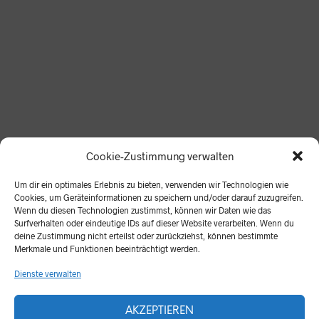
Lieder sind nichts wert, wenn sie nicht gesungen werden!
Cookie-Zustimmung verwalten
Alle hier aufgeführten Lieder und Materialien stellen wir
für den privaten und unterrichtlichen Gebrauch gerne zur
Um dir ein optimales Erlebnis zu bieten, verwenden wir Technologien wie
Verfügung.
Cookies, um Geräteinformationen zu speichern und/oder darauf zuzugreifen.
Wenn du diesen Technologien zustimmst, können wir Daten wie das
Zur kommerziellen Nutzung ist eine schriftliche
Surfverhalten oder eindeutige IDs auf dieser Website verarbeiten. Wenn du
deine Zustimmung nicht erteilst oder zurückziehst, können bestimmte
Genehmigung unsererseits erforderlich.
Merkmale und Funktionen beeinträchtigt werden.
Dienste verwalten
AKZEPTIEREN