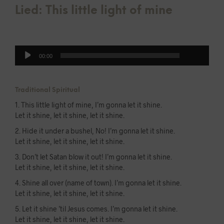
Lied: This little light of mine
00:00
Audio-
00:00
Player
Traditional Spiritual
1. This little light of mine, I’m gonna let it shine.
Let it shine, let it shine, let it shine.
2. Hide it under a bushel, No! I’m gonna let it shine.
Let it shine, let it shine, let it shine.
3. Don’t let Satan blow it out! I’m gonna let it shine.
Let it shine, let it shine, let it shine.
4. Shine all over (name of town). I’m gonna let it shine.
Let it shine, let it shine, let it shine.
5. Let it shine ’til Jesus comes. I’m gonna let it shine.
Let it shine, let it shine, let it shine.